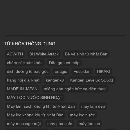
TỪ KHÓA THÔNG DỤNG
ACWITH
BH White Attack
Bệ vệ sinh từ Nhật Bản
chăm sóc sức khỏe
Dầu gan cá mập
dịch dưỡng tế bào gốc
enagic
Fucoidan
HIKAKI
hàng nội địa Nhật
kangenk8
Kangen Leveluk SD501
MADE IN JAPAN
miếng dán ngăn bức xạ điện thoại
MÁY LỌC NƯỚC SINH HOẠT
Máy làm sạch không khí từ Nhật Bản
máy làm đẹp
Máy lọc không khí từ Nhật Bản
máy lọc nước
máy massage mặt
máy pha cafe
máy tạo ion