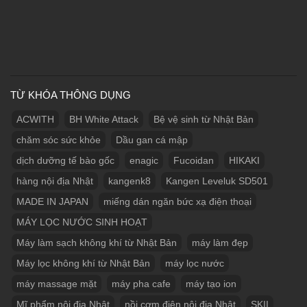
TỪ KHÓA THÔNG DỤNG
ACWITH
BH White Attack
Bệ vệ sinh từ Nhật Bản
chăm sóc sức khỏe
Dầu gan cá mập
dịch dưỡng tế bào gốc
enagic
Fucoidan
HIKAKI
hàng nội địa Nhật
kangenk8
Kangen Leveluk SD501
MADE IN JAPAN
miếng dán ngăn bức xạ điện thoại
MÁY LỌC NƯỚC SINH HOẠT
Máy làm sạch không khí từ Nhật Bản
máy làm đẹp
Máy lọc không khí từ Nhật Bản
máy lọc nước
máy massage mặt
máy pha cafe
máy tạo ion
Mĩ phẩm nội địa Nhật
nồi cơm điện nội địa Nhật
SKII