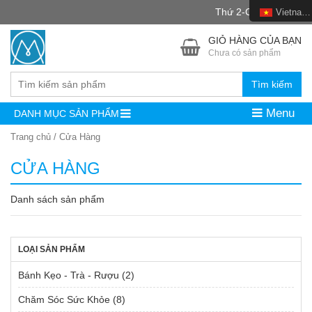
Thứ 2-CN : 8h -22h
Vietnamese
GIỎ HÀNG CỦA BẠN
Chưa có sản phẩm
Tìm kiếm
Menu
DANH MỤC SẢN PHẨM
Trang chủ
/ Cửa Hàng
CỬA HÀNG
Danh sách sản phẩm
LOẠI SẢN PHẨM
Bánh Kẹo - Trà - Rượu
(2)
Chăm Sóc Sức Khỏe
(8)